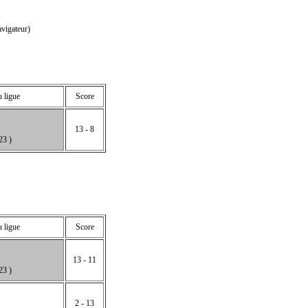
vigateur)
u ligue
Score
13 - 8
3 )
u ligue
Score
13 - 11
3 )
2 - 13