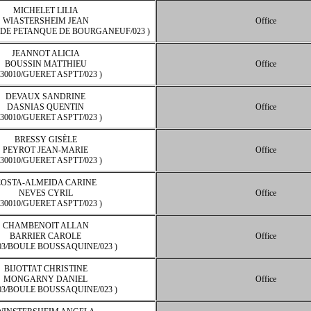
MICHELET LILIA
WIASTERSHEIM JEAN
Office
B DE PETANQUE DE BOURGANEUF/023 )
JEANNOT ALICIA
BOUSSIN MATTHIEU
Office
230010/GUERET ASPTT/023 )
DEVAUX SANDRINE
DASNIAS QUENTIN
Office
230010/GUERET ASPTT/023 )
BRESSY GISÈLE
PEYROT JEAN-MARIE
Office
230010/GUERET ASPTT/023 )
OSTA-ALMEIDA CARINE
NEVES CYRIL
Office
230010/GUERET ASPTT/023 )
CHAMBENOIT ALLAN
BARRIER CAROLE
Office
003/BOULE BOUSSAQUINE/023 )
BIJOTTAT CHRISTINE
MONGARNY DANIEL
Office
003/BOULE BOUSSAQUINE/023 )