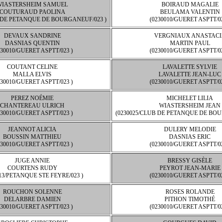
WIASTERSHEIM SAMUEL
BOIRAUD MAGALIE
COUTURAUD PAOLINA
BEULAMA VALENTIN
B DE PETANQUE DE BOURGANEUF/023 )
(0230010/GUERET ASPTT/02
DEVAUX SANDRINE
VERGNIAUX ANASTACI
DASNIAS QUENTIN
MARTIN PAUL
230010/GUERET ASPTT/023 )
(0230010/GUERET ASPTT/02
COUTANT CELINE
LAVALETTE SYLVIE
MALLA ELVIS
LAVALETTE JEAN-LUC
230010/GUERET ASPTT/023 )
(0230010/GUERET ASPTT/02
PEREZ NOÉMIE
MICHELET LILIA
CHANTEREAU ULRICH
WIASTERSHEIM JEAN
230010/GUERET ASPTT/023 )
(0230025/CLUB DE PETANQUE DE BOU
JEANNOT ALICIA
DULERY MELODIE
BOUSSIN MATTHIEU
DASNIAS ERIC
230010/GUERET ASPTT/023 )
(0230010/GUERET ASPTT/02
JUGE ANNIE
BRESSY GISÈLE
COURTENS RUDY
PEYROT JEAN-MARIE
13/PETANQUE STE FEYRE/023 )
(0230010/GUERET ASPTT/02
ROUCHON SOLENNE
ROSES ROLANDE
DELARBRE DAMIEN
PITHON TIMOTHÉ
230010/GUERET ASPTT/023 )
(0230010/GUERET ASPTT/02