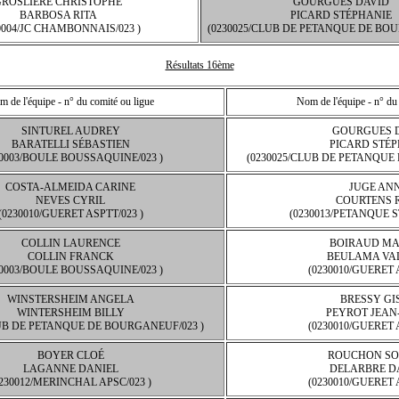
GROSLIERE CHRISTOPHE
GOURGUES DAVID
BARBOSA RITA
PICARD STÉPHANIE
0004/JC CHAMBONNAIS/023 )
(0230025/CLUB DE PETANQUE DE BOU
Résultats 16ème
 de l'équipe - n° du comité ou ligue
Nom de l'équipe - n° du
SINTUREL AUDREY
GOURGUES 
BARATELLI SÉBASTIEN
PICARD STÉ
30003/BOULE BOUSSAQUINE/023 )
(0230025/CLUB DE PETANQUE
COSTA-ALMEIDA CARINE
JUGE ANN
NEVES CYRIL
COURTENS 
(0230010/GUERET ASPTT/023 )
(0230013/PETANQUE S
COLLIN LAURENCE
BOIRAUD MA
COLLIN FRANCK
BEULAMA VA
30003/BOULE BOUSSAQUINE/023 )
(0230010/GUERET 
WINSTERSHEIM ANGELA
BRESSY GI
WINTERSHEIM BILLY
PEYROT JEAN
LUB DE PETANQUE DE BOURGANEUF/023 )
(0230010/GUERET 
BOYER CLOÉ
ROUCHON SO
LAGANNE DANIEL
DELARBRE D
0230012/MERINCHAL APSC/023 )
(0230010/GUERET 