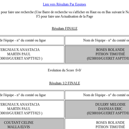
Lien vers Résultats Par Equipes
our faire une recherche (Une Barre de recherche va s'afficher en Haut ou en Bas suivant le Na
F5 pour faire une Actualisation de la Page
Résultats FINALE
 l'équipe - n° du comité ou ligue
Nom de l'équipe - n° du comité o
VERGNIAUX ANASTACIA
ROSES ROLANDE
MARTIN PAUL
PITHON TIMOTHÉ
230010/GUERET ASPTT/023 )
(0230010/GUERET ASPTT/02
Evolution du Score :0-0/
Résultats 1/2 FINALE
 l'équipe - n° du comité ou ligue
Nom de l'équipe - n° du comité o
VERGNIAUX ANASTACIA
DULERY MELODIE
MARTIN PAUL
DASNIAS ERIC
230010/GUERET ASPTT/023 )
(0230010/GUERET ASPTT/02
COUTANT CELINE
ROSES ROLANDE
MALLA ELVIS
PITHON TIMOTHÉ