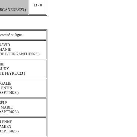
13 - 0
RGANEUF/023 )
 comité ou ligue
DAVID
PHANIE
 DE BOURGANEUF/023 )
IE
RUDY
TE FEYRE/023 )
GALIE
LENTIN
ASPTT/023 )
SÈLE
-MARIE
ASPTT/023 )
LENNE
AMIEN
ASPTT/023 )