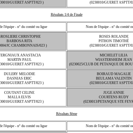
230010/GUERET ASPTT/023 )
(0230010/GUERET ASPTT/02
Résultats 1/4 de Finale
 l'équipe - n° du comité ou ligue
Nom de l'équipe - n° du comité o
GROSLIERE CHRISTOPHE
ROSES ROLANDE
BARBOSA RITA
PITHON TIMOTHÉ
0004/JC CHAMBONNAIS/023 )
(0230010/GUERET ASPTT/02
VERGNIAUX ANASTACIA
MICHELET LILIA
MARTIN PAUL
WIASTERSHEIM JEAN
230010/GUERET ASPTT/023 )
(0230025/CLUB DE PETANQUE DE BOU
DULERY MELODIE
BOIRAUD MAGALIE
DASNIAS ERIC
BEULAMA VALENTIN
230010/GUERET ASPTT/023 )
(0230010/GUERET ASPTT/02
COUTANT CELINE
JUGE ANNIE
MALLA ELVIS
COURTENS RUDY
230010/GUERET ASPTT/023 )
(0230013/PETANQUE STE FEYR
Résultats 8ème
 l'équipe - n° du comité ou ligue
Nom de l'équipe - n° du comité o