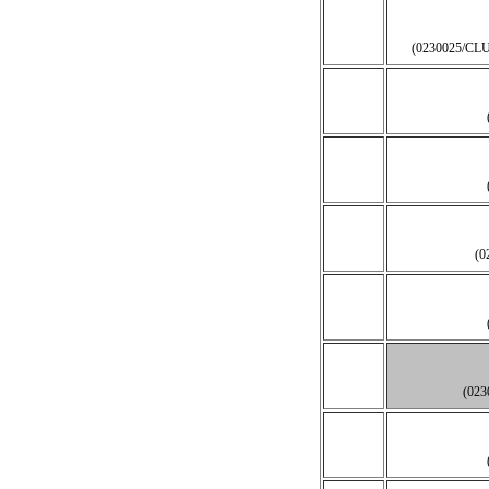
(0230025/C
(0
(02