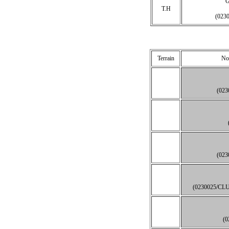
T.H
(023
Terrain
Nom
(02
(02
(0230025/C
(