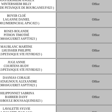
WINSTERSHEIM ANGELA
WINTERSHEIM BILLY
Office
B DE PETANQUE DE BOURGANEUF/023 )
BOYER CLOÉ
LAGANNE DANIEL
Office
0012/MERINCHAL APSC/023 )
ROSES ROLANDE
PITHON TIMOTHÉ
Office
230010/GUERET ASPTT/023 )
MAUBLANC MARTINE
LHUISSIER PHILIPPE
Office
013/PETANQUE STE FEYRE/023 )
JUGE ANNIE
COURTENS RUDY
Office
013/PETANQUE STE FEYRE/023 )
DASNIAS CORALIE
ATAIGNOUX ALEXANDRE
Office
230010/GUERET ASPTT/023 )
PHILIPPONNET SABRINA
BARRIER DANY
Office
003/BOULE BOUSSAQUINE/023 )
LAVALETTE SYLVIE