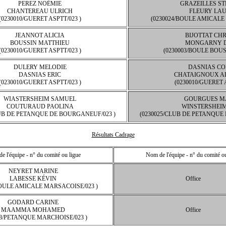
PEREZ NOÉMIE
GRAZEILLES S
CHANTEREAU ULRICH
FLEURY LA
(0230010/GUERET ASPTT/023 )
(0230024/BOULE AMICALE
JEANNOT ALICIA
BIJOTTAT CHR
BOUSSIN MATTHIEU
MONGARNY D
(0230010/GUERET ASPTT/023 )
(0230003/BOULE BOUS
DULERY MELODIE
DASNIAS CO
DASNIAS ERIC
CHATAIGNOUX A
(0230010/GUERET ASPTT/023 )
(0230010/GUERET 
WIASTERSHEIM SAMUEL
GOURGUES M
COUTURAUD PAOLINA
WINSTERSHEI
LUB DE PETANQUE DE BOURGANEUF/023 )
(0230025/CLUB DE PETANQUE
Résultats Cadrage
e l'équipe - n° du comité ou ligue
Nom de l'équipe - n° du comité ou
NEYRET MARINE
LABESSE KÉVIN
Office
BOULE AMICALE MARSACOISE/023 )
GODARD CARINE
MAAMMA MOHAMED
Office
18/PETANQUE MARCHOISE/023 )