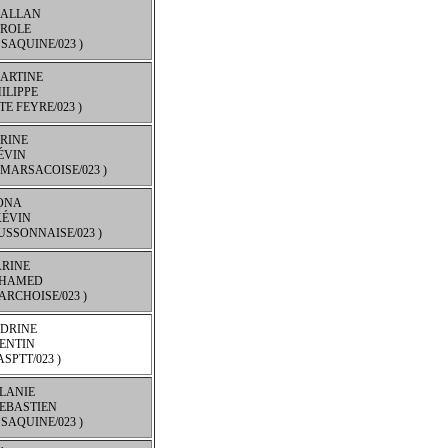
 ALLAN
AROLE
SAQUINE/023 )
ARTINE
ILIPPE
TE FEYRE/023 )
RINE
ÉVIN
 MARSACOISE/023 )
ONA
KÉVIN
USSONNAISE/023 )
RINE
HAMED
ARCHOISE/023 )
DRINE
ENTIN
ASPTT/023 )
LANIE
EBASTIEN
SAQUINE/023 )