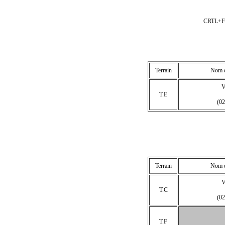
CRTL+F p
Terrain
Nom de
T.E
(0
Terrain
Nom de
T.C
(0
T.F