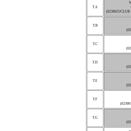
T.A
(0230025/CLU
T.B
(0
T.C
(0
T.D
(0
T.E
(0
T.F
(02300
T.G
(0