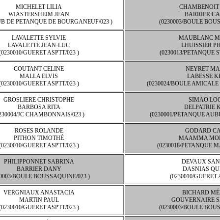
MICHELET LILIA
CHAMBENOIT
WIASTERSHEIM JEAN
BARRIER C
LUB DE PETANQUE DE BOURGANEUF/023 )
(0230003/BOULE BOUS
LAVALETTE SYLVIE
MAUBLANC M
LAVALETTE JEAN-LUC
LHUISSIER PH
(0230010/GUERET ASPTT/023 )
(0230013/PETANQUE S
COUTANT CELINE
NEYRET MA
MALLA ELVIS
LABESSE K
(0230010/GUERET ASPTT/023 )
(0230024/BOULE AMICALE
GROSLIERE CHRISTOPHE
SIMAO LO
BARBOSA RITA
DELPATRIE 
230004/JC CHAMBONNAIS/023 )
(0230001/PETANQUE AUB
ROSES ROLANDE
GODARD CA
PITHON TIMOTHÉ
MAAMMA MO
(0230010/GUERET ASPTT/023 )
(0230018/PETANQUE M
PHILIPPONNET SABRINA
DEVAUX SAN
BARRIER DANY
DASNIAS QU
30003/BOULE BOUSSAQUINE/023 )
(0230010/GUERET 
VERGNIAUX ANASTACIA
BICHARD MÉ
MARTIN PAUL
GOUVERNAIRE S
(0230010/GUERET ASPTT/023 )
(0230003/BOULE BOUS