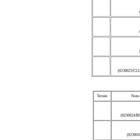
(0230025/C
Terrain
Nom d
(0230024/
(02300