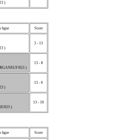
3 )
u ligue
Score
3 - 13
3 )
13 - 8
RGANEUF/023 )
13 - 6
3 )
13 - 10
E/023 )
u ligue
Score