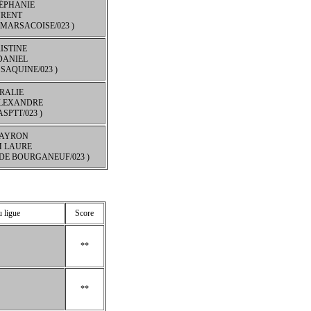
TÉPHANIE
URENT
 MARSACOISE/023 )
ISTINE
ANIEL
SAQUINE/023 )
RALIE
LEXANDRE
ASPTT/023 )
AYRON
M LAURE
 DE BOURGANEUF/023 )
 ligue
Score
**
**